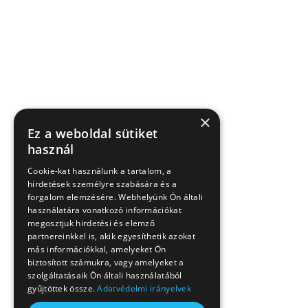
×
Ez a weboldal sütiket
használ
Cookie-kat használunk a tartalom, a
hirdetések személyre szabására és a
forgalom elemzésére. Webhelyünk Ön általi
használatára vonatkozó információkat
megosztjuk hirdetési és elemző
partnereinkkel is, akik egyesíthetik azokat
más információkkal, amelyeket Ön
biztosított számukra, vagy amelyeket a
szolgáltatásaik Ön általi használatából
gyűjtöttek össze.
Adatvédelmi irányelvek