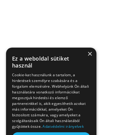
×
Ez a weboldal sütiket
használ
Cookie-kat használunk a tartalom, a
hirdetések személyre szabására és a
forgalom elemzésére. Webhelyünk Ön általi
használatára vonatkozó információkat
megosztjuk hirdetési és elemző
partnereinkkel is, akik egyesíthetik azokat
más információkkal, amelyeket Ön
biztosított számukra, vagy amelyeket a
szolgáltatásaik Ön általi használatából
gyűjtöttek össze.
Adatvédelmi irányelvek